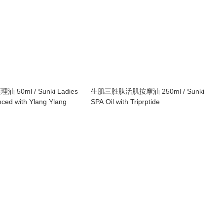
50ml / Sunki Ladies
生肌三胜肽活肌按摩油 250ml / Sunki
ced with Ylang Ylang
SPA Oil with Triprptide