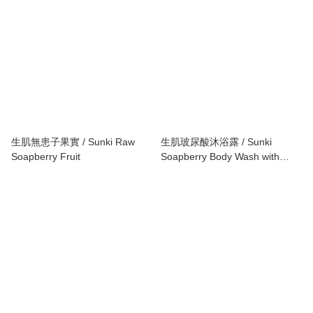
生肌無患子果實 / Sunki Raw
生肌玻尿酸沐浴露 / Sunki
Soapberry Fruit
Soapberry Body Wash with
Hyaluronic Acid